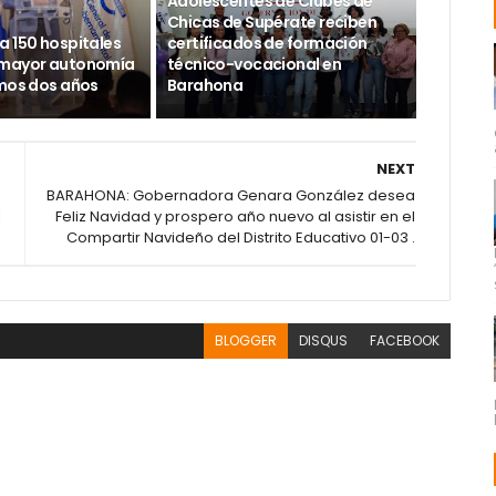
Adolescentes de Clubes de
Chicas de Supérate reciben
a 150 hospitales
certificados de formación
 mayor autonomía
técnico-vocacional en
imos dos años
Barahona
NEXT
BARAHONA: Gobernadora Genara González desea
l
Feliz Navidad y prospero año nuevo al asistir en el
Compartir Navideño del Distrito Educativo 01-03 .
BLOGGER
DISQUS
FACEBOOK