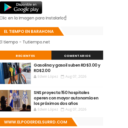
Clic en la Imagen para Instalarlo☝
EL TIEMPO EN BARAHONA
El tiempo - Tutiempo.net
RECIENTES
COMENTARIOS
Gasolina y gasoil suben RD$3.00 y
RD$2.00
Edwin López
Aug 07, 2026
SNS proyecta 150 hospitales
operen con mayor autonomía en
los próximos dos años
Edwin López
Aug 07, 2026
WWW.ELPODERDELSURRD.COM