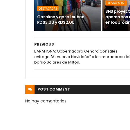
DESTACADAS
DESTACADAS
SNS proyect
Gasolina y gasoil suben
operen con
RD$3.00 y RD$2.00
en los próx
PREVIOUS
BARAHONA: Gobernadora Genara González
entrega "Almuerzo Navideño" a los moradores de
barrio Solares de Milton.
POST
COMMENT
No hay comentarios.