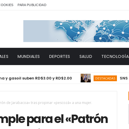
 COOKIES
PARA PUBLICIDAD
ALES
MUNDIALES
DEPORTES
SALUD
TECNOLOGÍA
soil suben RD$3.00 y RD$2.00
SNS proyect
DESTACADAS
trón de Jarabacoa» tras propinar «pescozá» a una mujer.
imple para el «Patrón