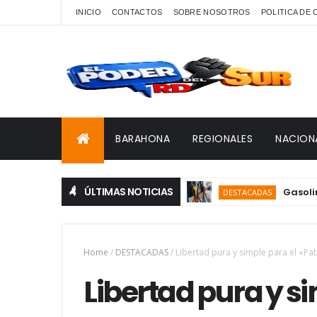
INICIO
CONTACTOS
SOBRE NOSOTROS
POLITICA DE
BARAHONA
REGIONALES
NACION
ÚLTIMAS NOTICIAS
Gasolina y ga
DESTACADAS
Home
/
DESTACADAS
/
Libertad pura y simple para el «Pa
Libertad pura y s