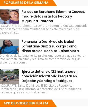
POPULARES DE LA SEMANA
Fallece en Barahona Edermira Cuevas,
madre de los artistas Héctor y
Miguelina Santana
COMPARTE: Barahona.- La señora *Edermira Cuevas, conocida
cariñosamente como "Mirita", falleció este miércoles 5 de
agosto en su...
Renuncia la Dra. Graciela Isabel
Lafontaine Díaz a su cargo como
directora del Hospital Jaime Mota
Dra. Graciela Lafontaine La profesional asegura que se retira
“con la frente en alto” y reafirma su compromiso de seguir
sirviendo a la com...
Ejército detiene a 122 haitianos en
condición migratoria irregular en
Dajabón y Santiago Rodríguez
COMPARTE: Santo Domingo. El Ejército de República
Dominicana (ERD) informó la detención de 122 ciudadanos
haitianos que se encontraban en ...
APP DE PODER SUR 104 FM