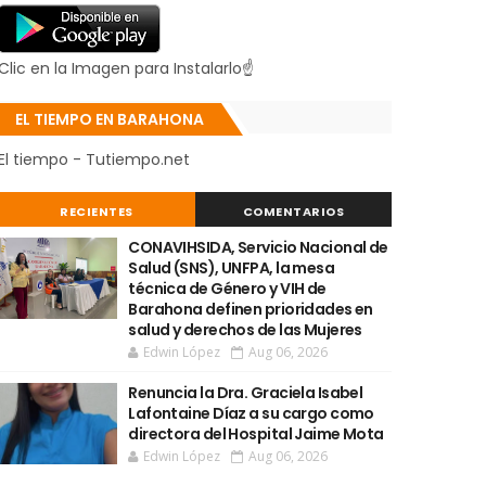
Clic en la Imagen para Instalarlo☝
EL TIEMPO EN BARAHONA
El tiempo - Tutiempo.net
RECIENTES
COMENTARIOS
CONAVIHSIDA, Servicio Nacional de
Salud (SNS), UNFPA, la mesa
técnica de Género y VIH de
Barahona definen prioridades en
salud y derechos de las Mujeres
Edwin López
Aug 06, 2026
Renuncia la Dra. Graciela Isabel
Lafontaine Díaz a su cargo como
directora del Hospital Jaime Mota
Edwin López
Aug 06, 2026