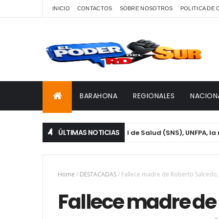
INICIO
CONTACTOS
SOBRE NOSOTROS
POLITICA DE
BARAHONA
REGIONALES
NACION
ÚLTIMAS NOTICIAS
NAVIHSIDA, Servicio Nacional de Salud (SNS), UNFPA, la mesa té
Home
/
DESTACADAS
/
Fallece madre de Roberto Salcedo,
Fallece madre de