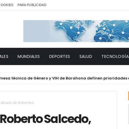
 COOKIES
PARA PUBLICIDAD
ALES
MUNDIALES
DEPORTES
SALUD
TECNOLOGÍA
cnica de Género y VIH de Barahona definen prioridades en salud
 abuela de Robertico.
 Roberto Salcedo,