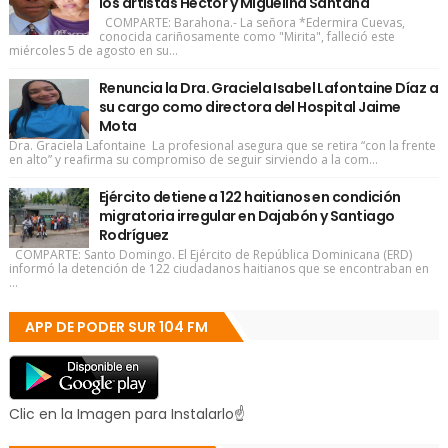
los artistas Héctor y Miguelina Santana
COMPARTE: Barahona.- La señora *Edermira Cuevas,
conocida cariñosamente como "Mirita", falleció este
miércoles 5 de agosto en su...
Renuncia la Dra. Graciela Isabel Lafontaine Díaz a
su cargo como directora del Hospital Jaime
Mota
Dra. Graciela Lafontaine La profesional asegura que se retira “con la frente
en alto” y reafirma su compromiso de seguir sirviendo a la com...
Ejército detiene a 122 haitianos en condición
migratoria irregular en Dajabón y Santiago
Rodríguez
COMPARTE: Santo Domingo. El Ejército de República Dominicana (ERD)
informó la detención de 122 ciudadanos haitianos que se encontraban en
...
APP DE PODER SUR 104 FM
Clic en la Imagen para Instalarlo☝