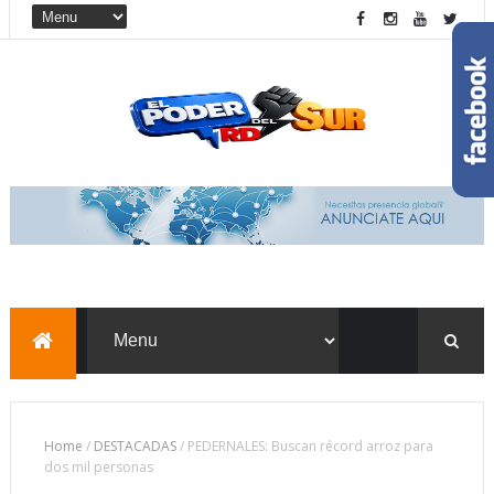
Home
/
DESTACADAS
/
PEDERNALES: Buscan récord arroz para
dos mil personas