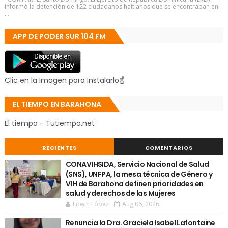
informó la detención de 122 ciudadanos haitianos que se encontraban en
...
APP DE PODER SUR 104 FM
Clic en la Imagen para Instalarlo☝
EL TIEMPO EN BARAHONA
El tiempo - Tutiempo.net
RECIENTES
COMENTARIOS
CONAVIHSIDA, Servicio Nacional de Salud
(SNS), UNFPA, la mesa técnica de Género y
VIH de Barahona definen prioridades en
salud y derechos de las Mujeres
Edwin López
Aug 06, 2026
Renuncia la Dra. Graciela Isabel Lafontaine