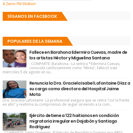
A Zeno.FM Station
SÍGANOS EN FACEBOOK
POPULARES DE LA SEMANA
Fallece en Barahona Edermira Cuevas, madre de
los artistas Héctor y Miguelina Santana
COMPARTE: Barahona.- La señora *Edermira Cuevas,
conocida cariñosamente como "Mirita", falleció este
miércoles 5 de agosto en su...
Renuncia la Dra. Graciela Isabel Lafontaine Díaz a
su cargo como directora del Hospital Jaime
Mota
Dra. Graciela Lafontaine La profesional asegura que se retira “con la frente
en alto” y reafirma su compromiso de seguir sirviendo a la com...
Ejército detiene a 122 haitianos en condición
migratoria irregular en Dajabón y Santiago
Rodríguez
COMPARTE: Santo Domingo. El Ejército de República Dominicana (ERD)