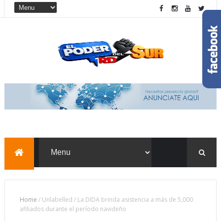
Home
/
Unlabelled
/
La DIDA brinda asistencia a más de 5,000
afiliados durante el período navideño