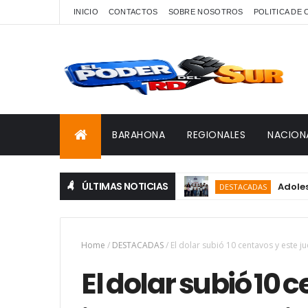
INICIO
CONTACTOS
SOBRE NOSOTROS
POLITICA DE
BARAHONA
REGIONALES
NACION
ÚLTIMAS NOTICIAS
Adolescentes 
DESTACADAS
Home
/
DESTACADAS
/
El dolar subió 10 centavos y este 
El dolar subió 10 