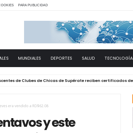
 COOKIES
PARA PUBLICIDAD
ALES
MUNDIALES
DEPORTES
SALUD
TECNOLOGÍA
de Clubes de Chicas de Supérate reciben certificados de form
jueves era vendido a RD$62.08
centavos y este