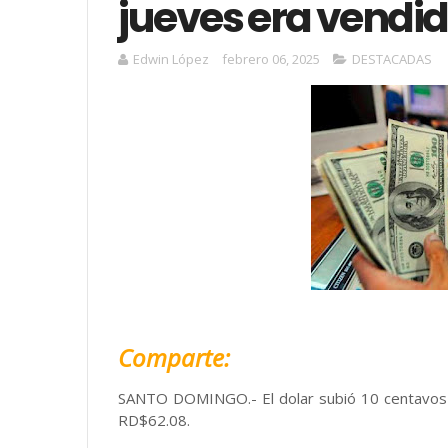
jueves era vendi
Edwin López
febrero 06, 2025
DESTACADAS
Comparte:
SANTO DOMINGO.- El dolar subió 10 centavos 
RD$62.08.