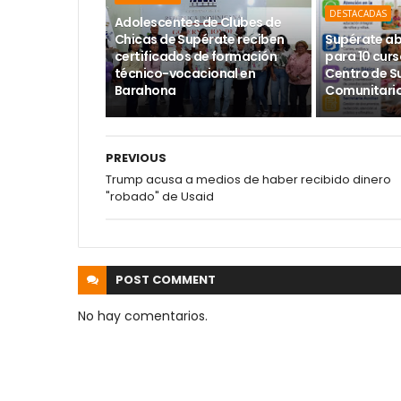
DESTACADAS
Adolescentes de Clubes de
Chicas de Supérate reciben
Supérate ab
certificados de formación
para 10 curs
técnico-vocacional en
Centro de S
Barahona
Comunitario
PREVIOUS
Trump acusa a medios de haber recibido dinero
"robado" de Usaid
POST
COMMENT
No hay comentarios.