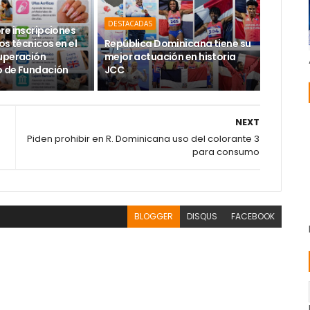
DESTACADAS
re inscripciones
os técnicos en el
República Dominicana tiene su
uperación
mejor actuación en historia
 de Fundación
JCC
NEXT
Piden prohibir en R. Dominicana uso del colorante 3
para consumo
BLOGGER
DISQUS
FACEBOOK