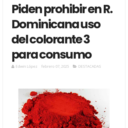
Piden prohibir en R.
Dominicana uso
del colorante 3
para consumo
Edwin López
febrero 07, 2025
DESTACADAS