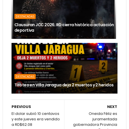
DESTACADAS
Clausuran JCC 2026; RD cierra histórica actuación
deportiva
DESTACADAS
Tiroteo en Villa Jaragua deja 2 muertos y 2 heridos
PREVIOUS
NEXT
El dolar subió 10 centavos
Oneida Féliz es
y este jueves era vendido
juramentada
a RD$62.08
gobernadora Provincia