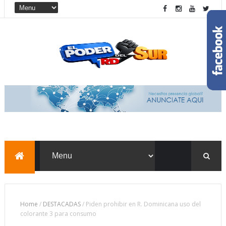
Home
/
DESTACADAS
/
Piden prohibir en R. Dominicana uso del
colorante 3 para consumo