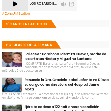
A Zeno.FM Station
SÍGANOS EN FACEBOOK
POPULARES DE LA SEMANA
Fallece en Barahona Edermira Cuevas, madre de
los artistas Héctor y Miguelina Santana
COMPARTE: Barahona.- La señora *Edermira Cuevas,
conocida cariñosamente como "Mirita", falleció este
miércoles 5 de agosto en su...
Renuncia la Dra. Graciela Isabel Lafontaine Díaz a
su cargo como directora del Hospital Jaime
Mota
Dra. Graciela Lafontaine La profesional asegura que se retira “con la frente
en alto” y reafirma su compromiso de seguir sirviendo a la com...
Ejército detiene a 122 haitianos en condición