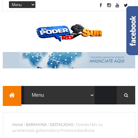
Home
/
BARAHONA
/
DESTACADAS
/
Oneida Féliz es
juramentada gobernadora Provincia Barahona