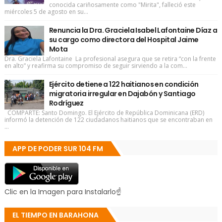
conocida cariñosamente como "Mirita", falleció este
miércoles 5 de agosto en su...
Renuncia la Dra. Graciela Isabel Lafontaine Díaz a
su cargo como directora del Hospital Jaime
Mota
Dra. Graciela Lafontaine La profesional asegura que se retira “con la frente
en alto” y reafirma su compromiso de seguir sirviendo a la com...
Ejército detiene a 122 haitianos en condición
migratoria irregular en Dajabón y Santiago
Rodríguez
COMPARTE: Santo Domingo. El Ejército de República Dominicana (ERD)
informó la detención de 122 ciudadanos haitianos que se encontraban en
...
APP DE PODER SUR 104 FM
Clic en la Imagen para Instalarlo☝
EL TIEMPO EN BARAHONA