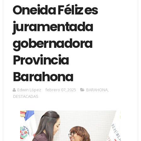
Oneida Féliz es
juramentada
gobernadora
Provincia
Barahona
Edwin López
febrero 07, 2025
BARAHONA
,
DESTACADAS