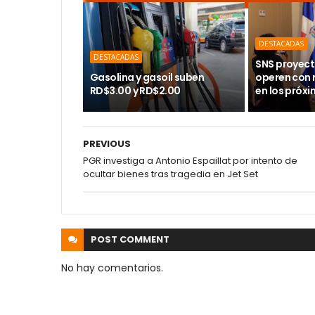
DESTACADAS
DESTACADAS
SNS proyect
Gasolina y gasoil suben
operen con
RD$3.00 y RD$2.00
en los próx
PREVIOUS
PGR investiga a Antonio Espaillat por intento de
ocultar bienes tras tragedia en Jet Set
POST
COMMENT
No hay comentarios.