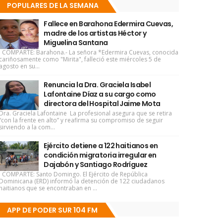
POPULARES DE LA SEMANA
Fallece en Barahona Edermira Cuevas,
madre de los artistas Héctor y
Miguelina Santana
COMPARTE: Barahona.- La señora *Edermira Cuevas, conocida
cariñosamente como "Mirita", falleció este miércoles 5 de
agosto en su...
Renuncia la Dra. Graciela Isabel
Lafontaine Díaz a su cargo como
directora del Hospital Jaime Mota
Dra. Graciela Lafontaine La profesional asegura que se retira
“con la frente en alto” y reafirma su compromiso de seguir
sirviendo a la com...
Ejército detiene a 122 haitianos en
condición migratoria irregular en
Dajabón y Santiago Rodríguez
COMPARTE: Santo Domingo. El Ejército de República
Dominicana (ERD) informó la detención de 122 ciudadanos
haitianos que se encontraban en ...
APP DE PODER SUR 104 FM