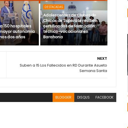
DESTACADAS
Adolescentes de Clubes de
Chicas de Supérate reciben
a 150 hospitales
certificados de formación
 mayor autonomía
técnico-vocacional en
imos dos años
Barahona
NEXT
Suben a 15 Los Fallecidos en RD Durante Asueto
Semana Santa
BLOGGER
DISQUS
FACEBOOK