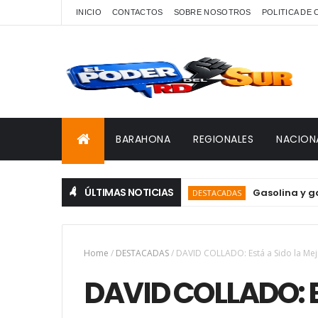
INICIO
CONTACTOS
SOBRE NOSOTROS
POLITICA DE
BARAHONA
REGIONALES
NACION
ÚLTIMAS NOTICIAS
Gasolina y gasoil s
DESTACADAS
Home
/
DESTACADAS
/
DAVID COLLADO: Está a Sido la Mej
DAVID COLLADO: Es