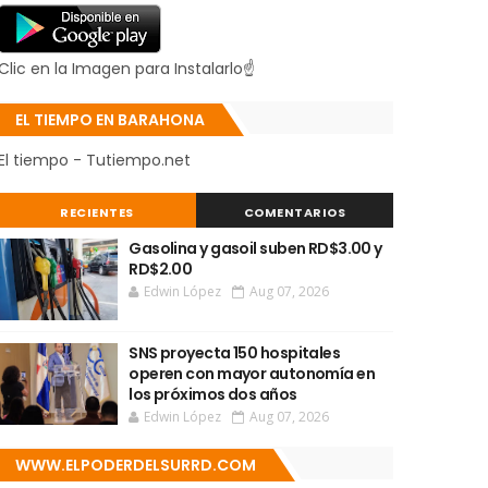
Clic en la Imagen para Instalarlo☝
EL TIEMPO EN BARAHONA
El tiempo - Tutiempo.net
RECIENTES
COMENTARIOS
Gasolina y gasoil suben RD$3.00 y
RD$2.00
Edwin López
Aug 07, 2026
SNS proyecta 150 hospitales
operen con mayor autonomía en
los próximos dos años
Edwin López
Aug 07, 2026
WWW.ELPODERDELSURRD.COM