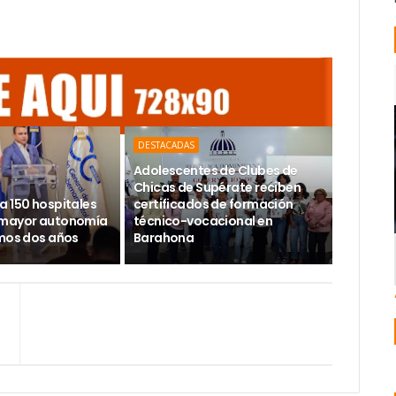
DESTACADAS
Adolescentes de Clubes de
Chicas de Supérate reciben
a 150 hospitales
certificados de formación
 mayor autonomía
técnico-vocacional en
imos dos años
Barahona