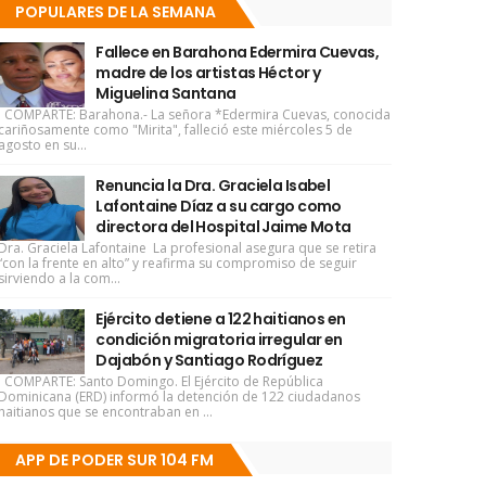
POPULARES DE LA SEMANA
Fallece en Barahona Edermira Cuevas,
madre de los artistas Héctor y
Miguelina Santana
COMPARTE: Barahona.- La señora *Edermira Cuevas, conocida
cariñosamente como "Mirita", falleció este miércoles 5 de
agosto en su...
Renuncia la Dra. Graciela Isabel
Lafontaine Díaz a su cargo como
directora del Hospital Jaime Mota
Dra. Graciela Lafontaine La profesional asegura que se retira
“con la frente en alto” y reafirma su compromiso de seguir
sirviendo a la com...
Ejército detiene a 122 haitianos en
condición migratoria irregular en
Dajabón y Santiago Rodríguez
COMPARTE: Santo Domingo. El Ejército de República
Dominicana (ERD) informó la detención de 122 ciudadanos
haitianos que se encontraban en ...
APP DE PODER SUR 104 FM