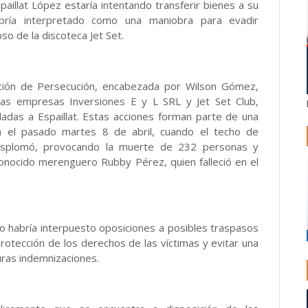
aillat López estaría intentando transferir bienes a su
ría interpretado como una maniobra para evadir
so de la discoteca Jet Set.
ección de Persecución, encabezada por Wilson Gómez,
a las empresas Inversiones E y L SRL y Jet Set Club,
adas a Espaillat. Estas acciones forman parte de una
rida el pasado martes 8 de abril, cuando el techo de
esplomó, provocando la muerte de 232 personas y
onocido merenguero Rubby Pérez, quien falleció en el
co habría interpuesto oposiciones a posibles traspasos
protección de los derechos de las víctimas y evitar una
uras indemnizaciones.