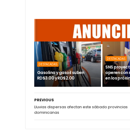
DESTACADAS
DESTACADAS
SNS proyect
Gasolina y gasoil suben
operen con
RD$3.00 y RD$2.00
en los próx
PREVIOUS
Lluvias dispersas afectan este sábado provincias
dominicanas