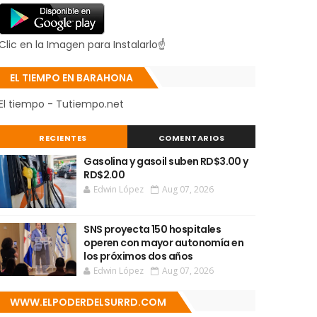
Clic en la Imagen para Instalarlo☝
EL TIEMPO EN BARAHONA
El tiempo - Tutiempo.net
RECIENTES
COMENTARIOS
Gasolina y gasoil suben RD$3.00 y
RD$2.00
Edwin López
Aug 07, 2026
SNS proyecta 150 hospitales
operen con mayor autonomía en
los próximos dos años
Edwin López
Aug 07, 2026
WWW.ELPODERDELSURRD.COM