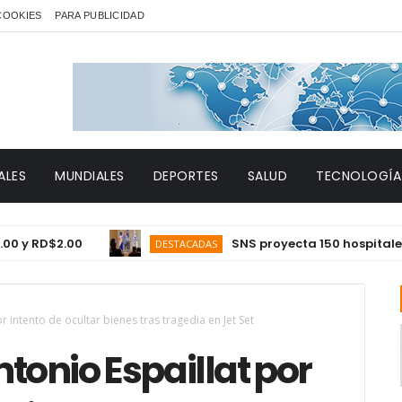
 COOKIES
PARA PUBLICIDAD
ALES
MUNDIALES
DEPORTES
SALUD
TECNOLOGÍA
D$2.00
SNS proyecta 150 hospitales oper
DESTACADAS
r intento de ocultar bienes tras tragedia en Jet Set
tonio Espaillat por