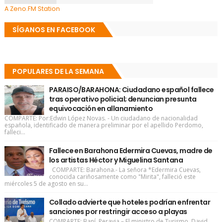
A Zeno.FM Station
SÍGANOS EN FACEBOOK
POPULARES DE LA SEMANA
PARAISO/BARAHONA: Ciudadano español fallece
tras operativo policial; denuncian presunta
equivocación en allanamiento
COMPARTE: Por:Edwin López Novas. - Un ciudadano de nacionalidad
española, identificado de manera preliminar por el apellido Perdomo,
falleci...
Fallece en Barahona Edermira Cuevas, madre de
los artistas Héctor y Miguelina Santana
COMPARTE: Barahona.- La señora *Edermira Cuevas,
conocida cariñosamente como "Mirita", falleció este
miércoles 5 de agosto en su...
Collado advierte que hoteles podrían enfrentar
sanciones por restringir acceso a playas
COMPARTE: Baní, Peravia.– El ministro de Turismo, David