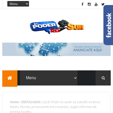
Home
/
DESTACADAS
/
¡QUE PASA! Un avión se estrelló en Boca
Ratón, Florida, provocando tres muertes, según informes de
prensa locales.