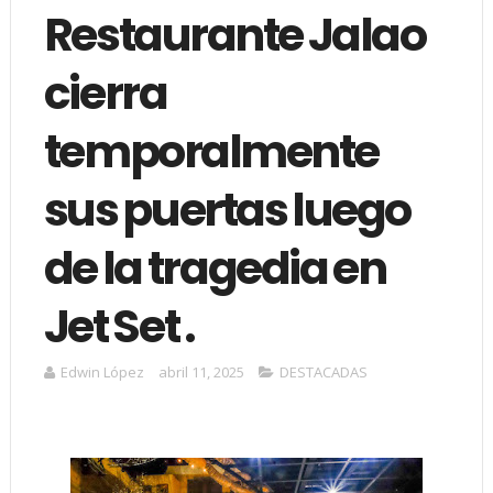
Restaurante Jalao
cierra
temporalmente
sus puertas luego
de la tragedia en
Jet Set .
Edwin López
abril 11, 2025
DESTACADAS