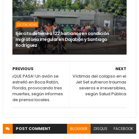
DESTACADAS
Ejército detiene a 122 haitianos en condición
migratoria irregular en Dajabón y Santiago
Rodríguez
PREVIOUS
NEXT
¡QUE PASA! Un avión se
Víctimas del colapso en el
estrelló en Boca Ratón,
Jet Set sufrieron traumas
Florida, provocando tres
severos e irreversibles,
muertes, según informes
según Salud Pública
de prensa locales.
POST
COMMENT
BLOGGER
DISQUS
FACEBOOK