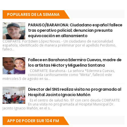
POPULARES DE LA SEMANA
PARAISO/BARAHONA: Ciudadano español fallece
tras operativo policial; denuncian presunta
equivocación en allanamiento
COMPARTE: Por:Edwin López Novas. - Un ciudadano de nacionalidad
española, identificado de manera preliminar por el apellido Perdomo,
falleci...
Fallece en Barahona Edermira Cuevas, madre de
los artistas Héctor y Miguelina Santana
COMPARTE: Barahona.- La señora *Edermira Cuevas,
conocida cariñosamente como "Mirita", falleció este
miércoles 5 de agosto en su...
Director del SNS realiza visita no programada al
Hospital Jacinto Ignacio Mañón
Es el centro de salud No. 97 con cero deuda COMPARTE:
En una visita no programada al Hospital Municipal Dr.
Jacinto Ignacio Mañón, en el s...
APP DE PODER SUR 104 FM