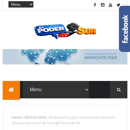
Home
/
DESTACADAS
/
Restaurante Jalao cierra temporalmente
sus puertas luego de la tragedia en Jet Set .