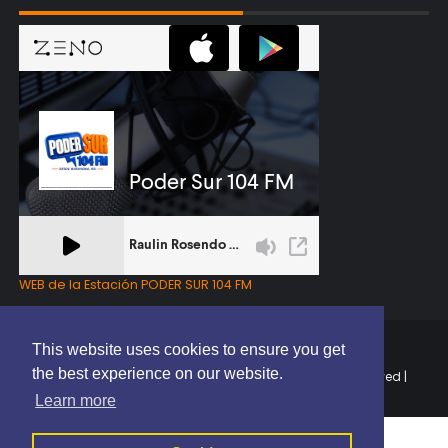
WEB de la Estación PODER SUR 104 FM
This website uses cookies to ensure you get
the best experience on our website.
Copyright © 2025 | EL PODER DEL SUR RD | All Rights Reserved |
Elaborado por
ThemeXpose
Learn more