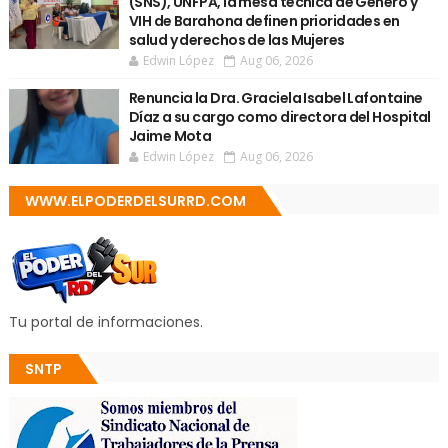
(SNS), UNFPA, la mesa técnica de Género y
VIH de Barahona definen prioridades en
salud y derechos de las Mujeres
Edwin López
Aug 06, 2026
Renuncia la Dra. Graciela Isabel Lafontaine
Díaz a su cargo como directora del Hospital
Jaime Mota
Edwin López
Aug 06, 2026
WWW.ELPODERDELSURRD.COM
Tu portal de informaciones.
SNTP