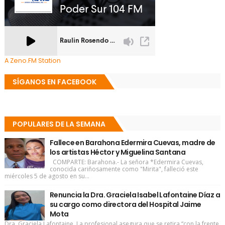
A Zeno.FM Station
SÍGANOS EN FACEBOOK
POPULARES DE LA SEMANA
Fallece en Barahona Edermira Cuevas, madre de
los artistas Héctor y Miguelina Santana
COMPARTE: Barahona.- La señora *Edermira Cuevas,
conocida cariñosamente como "Mirita", falleció este
miércoles 5 de agosto en su...
Renuncia la Dra. Graciela Isabel Lafontaine Díaz a
su cargo como directora del Hospital Jaime
Mota
Dra. Graciela Lafontaine La profesional asegura que se retira “con la frente