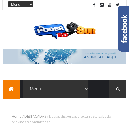
Home
/
DESTACADAS
/
Lluvias dispersas afectan este sábado
provincias dominicanas