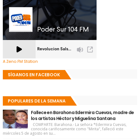
A Zeno.FM Station
SÍGANOS EN FACEBOOK
POPULARES DE LA SEMANA
Fallece en Barahona Edermira Cuevas, madre de
los artistas Héctor y Miguelina Santana
COMPARTE: Barahona.- La señora *Edermira Cuevas,
conocida cariñosamente como "Mirita", falleció este
miércoles 5 de agosto en su...