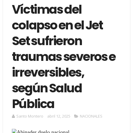
Víctimas del
colapso en el Jet
Set sufrieron
traumas severos e
irreversibles,
según Salud
Pública
Santo Montero
abril 12, 2025
NACIONALES