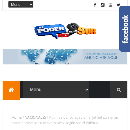
Home
/
NACIONALES
/
Víctimas del colapso en el Jet Set sufrieron
traumas severos e irreversibles, según Salud Pública