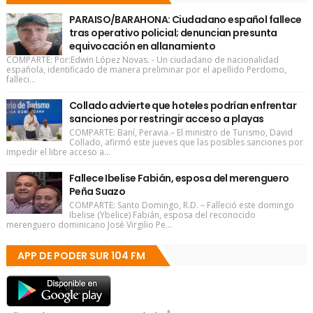
PARAISO/BARAHONA: Ciudadano español fallece
tras operativo policial; denuncian presunta
equivocación en allanamiento
COMPARTE: Por:Edwin López Novas. - Un ciudadano de nacionalidad
española, identificado de manera preliminar por el apellido Perdomo,
falleci...
Collado advierte que hoteles podrían enfrentar
sanciones por restringir acceso a playas
COMPARTE: Baní, Peravia.– El ministro de Turismo, David
Collado, afirmó este jueves que las posibles sanciones por
impedir el libre acceso a...
Fallece Ibelise Fabián, esposa del merenguero
Peña Suazo
COMPARTE: Santo Domingo, R.D. – Falleció este domingo
Ibelise (Ybelice) Fabián, esposa del reconocido
merenguero dominicano José Virgilio Pe...
APP DE PODER SUR 104 FM