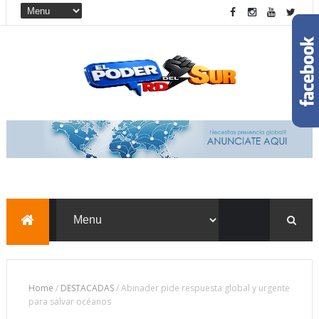
Home
/
DESTACADAS
/
Abinader pide respuesta global y urgente
para salvar océanos