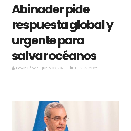
Abinader pide
respuesta global y
urgente para
salvar océanos
Edwin López
junio 09, 2025
DESTACADAS