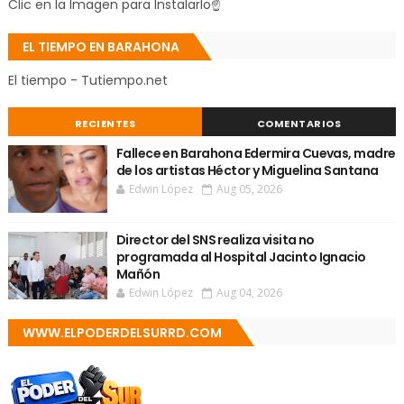
Clic en la Imagen para Instalarlo☝
EL TIEMPO EN BARAHONA
El tiempo - Tutiempo.net
RECIENTES
COMENTARIOS
Fallece en Barahona Edermira Cuevas, madre
de los artistas Héctor y Miguelina Santana
Edwin López
Aug 05, 2026
Director del SNS realiza visita no
programada al Hospital Jacinto Ignacio
Mañón
Edwin López
Aug 04, 2026
WWW.ELPODERDELSURRD.COM