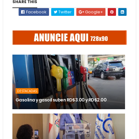
SHARE THIS
Facebook
Twitter
Google+
DESTACADAS
Gasolina y gasoil suben RD$3.00 y RD$2.00