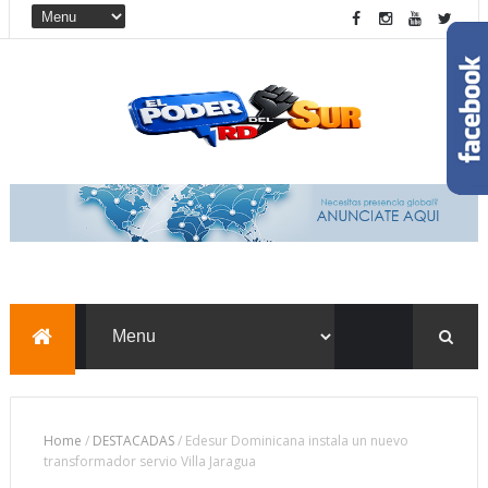
Home
/
DESTACADAS
/
Edesur Dominicana instala un nuevo
transformador servio Villa Jaragua