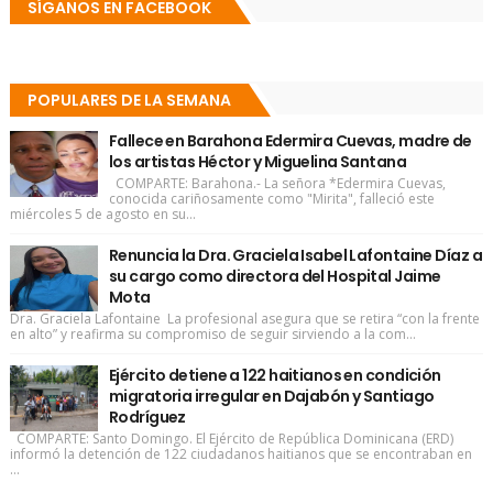
SÍGANOS EN FACEBOOK
POPULARES DE LA SEMANA
Fallece en Barahona Edermira Cuevas, madre de
los artistas Héctor y Miguelina Santana
COMPARTE: Barahona.- La señora *Edermira Cuevas,
conocida cariñosamente como "Mirita", falleció este
miércoles 5 de agosto en su...
Renuncia la Dra. Graciela Isabel Lafontaine Díaz a
su cargo como directora del Hospital Jaime
Mota
Dra. Graciela Lafontaine La profesional asegura que se retira “con la frente
en alto” y reafirma su compromiso de seguir sirviendo a la com...
Ejército detiene a 122 haitianos en condición
migratoria irregular en Dajabón y Santiago
Rodríguez
COMPARTE: Santo Domingo. El Ejército de República Dominicana (ERD)
informó la detención de 122 ciudadanos haitianos que se encontraban en
...