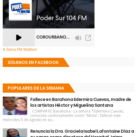
A Zeno.FM Station
SÍGANOS EN FACEBOOK
POPULARES DE LA SEMANA
Fallece en Barahona Edermira Cuevas, madre de
los artistas Héctor y Miguelina Santana
COMPARTE: Barahona.- La señora *Edermira Cuevas,
conocida cariñosamente como "Mirita", falleció este
miércoles 5 de agosto en su...
Renuncia la Dra. Graciela Isabel Lafontaine Díaz a