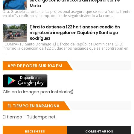
su cargo como directora del Hospital Jaime
Mota
Dra. Graciela Lafontaine La profesional asegura que se retira “con la frente
en alto” y reafirma su compromiso de seguir sirviendo a la com...
Ejército detiene a 122 haitianos en condición
migratoria irregular en Dajabón y Santiago
Rodríguez
COMPARTE: Santo Domingo. El Ejército de República Dominicana (ERD)
informó la detención de 122 ciudadanos haitianos que se encontraban en
...
APP DE PODER SUR 104 FM
Clic en la Imagen para Instalarlo☝
EL TIEMPO EN BARAHONA
El tiempo - Tutiempo.net
RECIENTES
COMENTARIOS