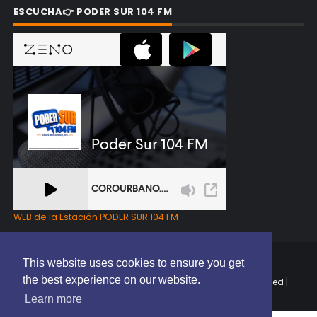
ESCUCHA👉 PODER SUR 104 FM
WEB de la Estación PODER SUR 104 FM
This website uses cookies to ensure you get
the best experience on our website.
Copyright © 2025 | EL PODER DEL SUR RD | All Rights Reserved |
Elaborado por
ThemeXpose
Learn more