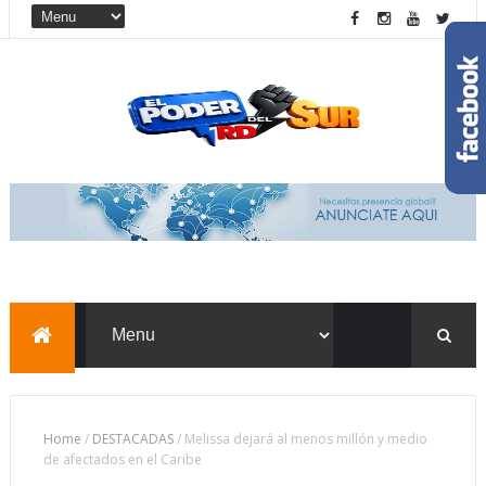
Home
/
DESTACADAS
/
Melissa dejará al menos millón y medio
de afectados en el Caribe