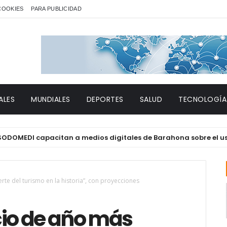
 COOKIES
PARA PUBLICIDAD
ALES
MUNDIALES
DEPORTES
SALUD
TECNOLOGÍA
 capacitan a medios digitales de Barahona sobre el uso ético de
erte del turismo en la historia”, con proyecciones
icio de año más