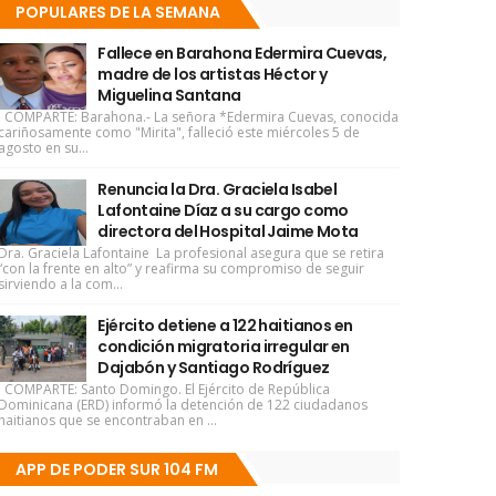
POPULARES DE LA SEMANA
Fallece en Barahona Edermira Cuevas,
madre de los artistas Héctor y
Miguelina Santana
COMPARTE: Barahona.- La señora *Edermira Cuevas, conocida
cariñosamente como "Mirita", falleció este miércoles 5 de
agosto en su...
Renuncia la Dra. Graciela Isabel
Lafontaine Díaz a su cargo como
directora del Hospital Jaime Mota
Dra. Graciela Lafontaine La profesional asegura que se retira
“con la frente en alto” y reafirma su compromiso de seguir
sirviendo a la com...
Ejército detiene a 122 haitianos en
condición migratoria irregular en
Dajabón y Santiago Rodríguez
COMPARTE: Santo Domingo. El Ejército de República
Dominicana (ERD) informó la detención de 122 ciudadanos
haitianos que se encontraban en ...
APP DE PODER SUR 104 FM