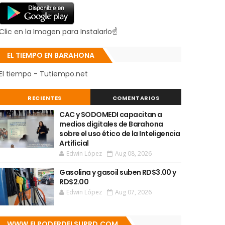
Clic en la Imagen para Instalarlo☝
EL TIEMPO EN BARAHONA
El tiempo - Tutiempo.net
RECIENTES
COMENTARIOS
CAC y SODOMEDI capacitan a
medios digitales de Barahona
sobre el uso ético de la Inteligencia
Artificial
Edwin López
Aug 08, 2026
Gasolina y gasoil suben RD$3.00 y
RD$2.00
Edwin López
Aug 07, 2026
WWW.ELPODERDELSURRD.COM