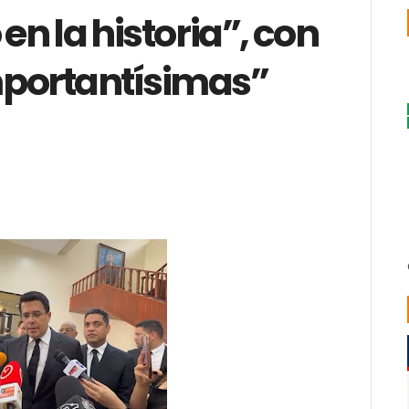
 en la historia”, con
mportantísimas”