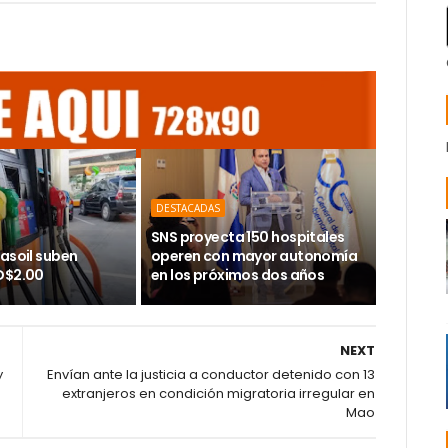
DESTACADAS
SNS proyecta 150 hospitales
asoil suben
operen con mayor autonomía
D$2.00
en los próximos dos años
NEXT
y
Envían ante la justicia a conductor detenido con 13
extranjeros en condición migratoria irregular en
Mao