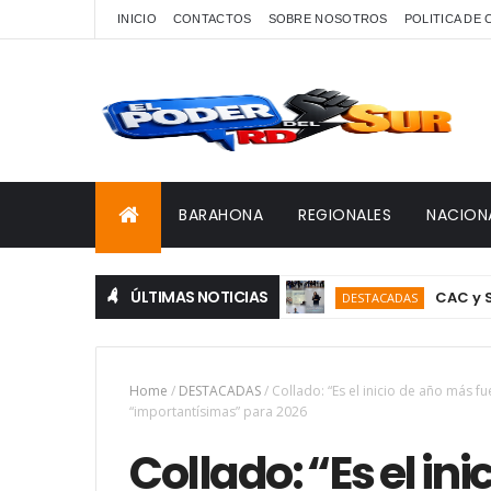
INICIO
CONTACTOS
SOBRE NOSOTROS
POLITICA DE
BARAHONA
REGIONALES
NACION
ÚLTIMAS NOTICIAS
CAC y SODOMEDI
DESTACADAS
Home
/
DESTACADAS
/
Collado: “Es el inicio de año más fu
“importantísimas” para 2026
Collado: “Es el in