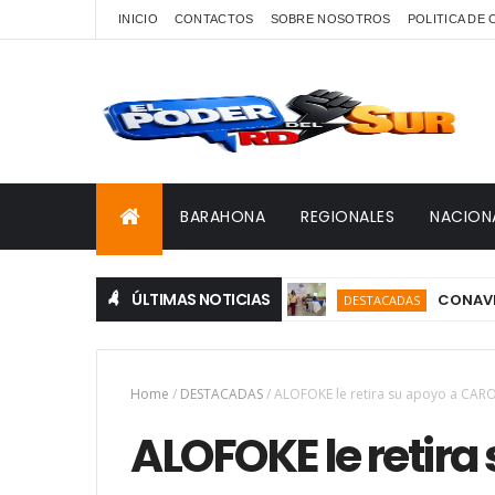
INICIO
CONTACTOS
SOBRE NOSOTROS
POLITICA DE
BARAHONA
REGIONALES
NACION
ÚLTIMAS NOTICIAS
CONAVIHSIDA, S
DESTACADAS
Home
/
DESTACADAS
/
ALOFOKE le retira su apoyo a CARO
ALOFOKE le retira