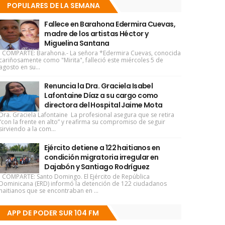
POPULARES DE LA SEMANA
Fallece en Barahona Edermira Cuevas,
madre de los artistas Héctor y
Miguelina Santana
COMPARTE: Barahona.- La señora *Edermira Cuevas, conocida
cariñosamente como "Mirita", falleció este miércoles 5 de
agosto en su...
Renuncia la Dra. Graciela Isabel
Lafontaine Díaz a su cargo como
directora del Hospital Jaime Mota
Dra. Graciela Lafontaine La profesional asegura que se retira
“con la frente en alto” y reafirma su compromiso de seguir
sirviendo a la com...
Ejército detiene a 122 haitianos en
condición migratoria irregular en
Dajabón y Santiago Rodríguez
COMPARTE: Santo Domingo. El Ejército de República
Dominicana (ERD) informó la detención de 122 ciudadanos
haitianos que se encontraban en ...
APP DE PODER SUR 104 FM