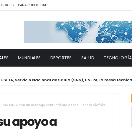
 COOKIES
PARA PUBLICIDAD
ALES
MUNDIALES
DEPORTES
SALUD
TECNOLOGÍA
ervicio Nacional de Salud (SNS), UNFPA, la mesa técnica de Gén
LINA MEJIA con un mensaje contundente desde Planeta Alofoke.
 su apoyo a