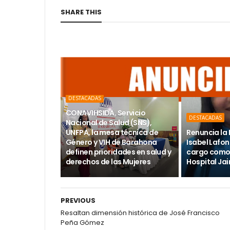
SHARE THIS
DESTACADAS
CONAVIHSIDA, Servicio
DESTACADAS
Nacional de Salud (SNS),
UNFPA, la mesa técnica de
Renuncia la 
Género y VIH de Barahona
Isabel Lafon
definen prioridades en salud y
cargo como 
derechos de las Mujeres
Hospital Ja
PREVIOUS
Resaltan dimensión histórica de José Francisco
Peña Gómez