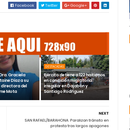
Facebook
Twitter
Google+
DESTACADAS
Dra. Graciela
Ejército detiene a 122 haitianos
taine Díaz a su
en condición migratoria
directora del
irregular en Dajabón y
ime Mota
Santiago Rodríguez
NEXT
SAN RAFAEL/BARAHONA: Paralizan tránsito en
protesta tras largos apagones