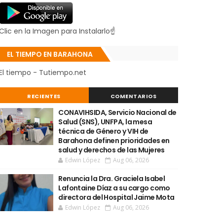
Clic en la Imagen para Instalarlo☝
EL TIEMPO EN BARAHONA
El tiempo - Tutiempo.net
RECIENTES
COMENTARIOS
CONAVIHSIDA, Servicio Nacional de
Salud (SNS), UNFPA, la mesa
técnica de Género y VIH de
Barahona definen prioridades en
salud y derechos de las Mujeres
Edwin López
Aug 06, 2026
Renuncia la Dra. Graciela Isabel
Lafontaine Díaz a su cargo como
directora del Hospital Jaime Mota
Edwin López
Aug 06, 2026