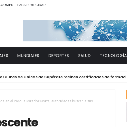
 COOKIES
PARA PUBLICIDAD
ALES
MUNDIALES
DEPORTES
SALUD
TECNOLOGÍA
s de Chicas de Supérate reciben certificados de formación téc
da en el Parque Mirador Norte; autoridades buscan a sus
escente