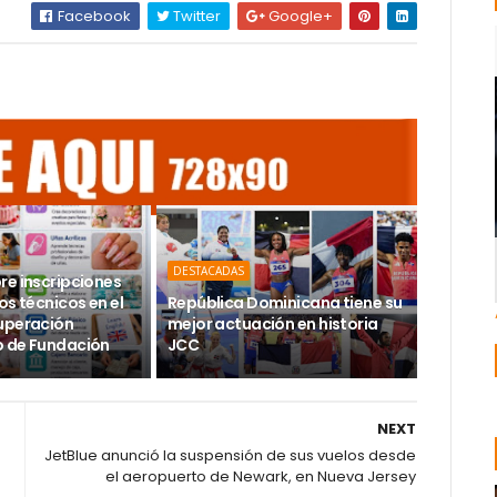
Facebook
Twitter
Google+
DESTACADAS
re inscripciones
os técnicos en el
República Dominicana tiene su
uperación
mejor actuación en historia
 de Fundación
JCC
NEXT
JetBlue anunció la suspensión de sus vuelos desde
el aeropuerto de Newark, en Nueva Jersey