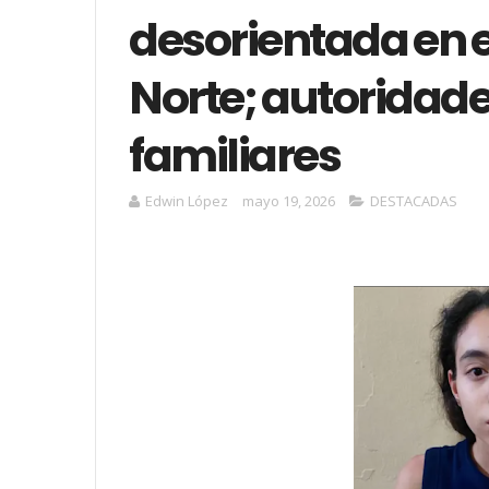
desorientada en 
Norte; autoridad
familiares
Edwin López
mayo 19, 2026
DESTACADAS