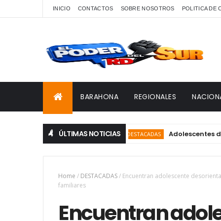
INICIO
CONTACTOS
SOBRE NOSOTROS
POLITICA DE
BARAHONA
REGIONALES
NACION
ÚLTIMAS NOTICIAS
Adolescentes de Clube
DESTACADAS
Home
/
DESTACADAS
/
Encuentran adolescente desorienta
familiares
Encuentran adol