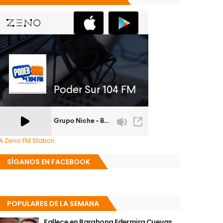
A Zeno.FM Station
SÍGANOS EN FACEBOOK
POPULARES DE LA SEMANA
Fallece en Barahona Edermira Cuevas,