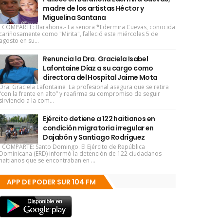
madre de los artistas Héctor y
Miguelina Santana
COMPARTE: Barahona.- La señora *Edermira Cuevas, conocida
cariñosamente como "Mirita", falleció este miércoles 5 de
agosto en su...
Renuncia la Dra. Graciela Isabel
Lafontaine Díaz a su cargo como
directora del Hospital Jaime Mota
Dra. Graciela Lafontaine La profesional asegura que se retira
“con la frente en alto” y reafirma su compromiso de seguir
sirviendo a la com...
Ejército detiene a 122 haitianos en
condición migratoria irregular en
Dajabón y Santiago Rodríguez
COMPARTE: Santo Domingo. El Ejército de República
Dominicana (ERD) informó la detención de 122 ciudadanos
haitianos que se encontraban en ...
APP DE PODER SUR 104 FM