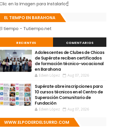
Clic en la Imagen para Instalarlo☝
EL TIEMPO EN BARAHONA
El tiempo - Tutiempo.net
RECIENTES
COMENTARIOS
Adolescentes de Clubes de Chicas
de Supérate reciben certificados
de formación técnico-vocacional
en Barahona
Edwin López
Aug 07, 2026
Supérate abre inscripciones para
10 cursos técnicos en el Centro de
Superación Comunitario de
Fundación
Edwin López
Aug 07, 2026
WWW.ELPODERDELSURRD.COM