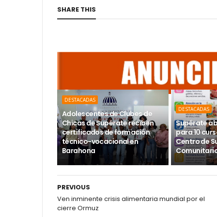
SHARE THIS
DESTACADAS
DESTACADAS
Adolescentes de Clubes de
Chicas de Supérate reciben
Supérate ab
certificados de formación
para 10 curs
técnico-vocacional en
Centro de S
Barahona
Comunitario
PREVIOUS
Ven inminente crisis alimentaria mundial por el
cierre Ormuz