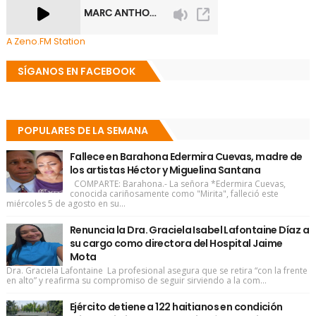
A Zeno.FM Station
SÍGANOS EN FACEBOOK
POPULARES DE LA SEMANA
Fallece en Barahona Edermira Cuevas, madre de
los artistas Héctor y Miguelina Santana
COMPARTE: Barahona.- La señora *Edermira Cuevas,
conocida cariñosamente como "Mirita", falleció este
miércoles 5 de agosto en su...
Renuncia la Dra. Graciela Isabel Lafontaine Díaz a
su cargo como directora del Hospital Jaime
Mota
Dra. Graciela Lafontaine La profesional asegura que se retira “con la frente
en alto” y reafirma su compromiso de seguir sirviendo a la com...
Ejército detiene a 122 haitianos en condición