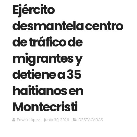
Ejército
desmantela centro
de tráfico de
migrantes y
detiene a 35
haitianos en
Montecristi
Edwin López
junio 30, 2026
DESTACADAS