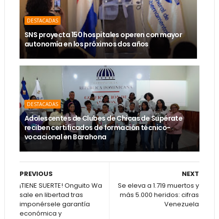
DESTACADAS
SNS proyecta 150 hospitales operen con mayor
autonomía en los próximos dos años
DESTACADAS
Adolescentes de Clubes de Chicas de Supérate
reciben certificados de formación técnico-
vocacional en Barahona
PREVIOUS
NEXT
¡TIENE SUERTE! Onguito Wa
Se eleva a 1.719 muertos y
sale en libertad tras
más 5.000 heridos: cifras
imponérsele garantía
Venezuela
económica y