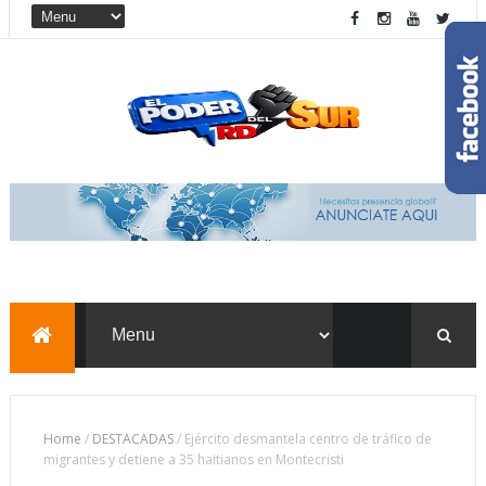
Home
/
DESTACADAS
/
Ejército desmantela centro de tráfico de
migrantes y detiene a 35 haitianos en Montecristi