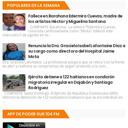
POPULARES DE LA SEMANA
Fallece en Barahona Edermira Cuevas, madre de
los artistas Héctor y Miguelina Santana
COMPARTE: Barahona.- La señora *Edermira Cuevas,
conocida cariñosamente como "Mirita", falleció este
miércoles 5 de agosto en su...
Renuncia la Dra. Graciela Isabel Lafontaine Díaz a
su cargo como directora del Hospital Jaime
Mota
Dra. Graciela Lafontaine La profesional asegura que se retira “con la frente
en alto” y reafirma su compromiso de seguir sirviendo a la com...
Ejército detiene a 122 haitianos en condición
migratoria irregular en Dajabón y Santiago
Rodríguez
COMPARTE: Santo Domingo. El Ejército de República Dominicana (ERD)
informó la detención de 122 ciudadanos haitianos que se encontraban en
...
APP DE PODER SUR 104 FM