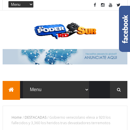
Home
/
DESTACADAS
/
Gobierno venezolano eleva a 920 los
fallecidos y 3,360 los heridos tras devastadores terremotos