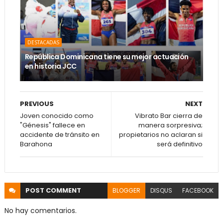
DESTACADAS
República Dominicana tiene su mejor actuación
en historia JCC
PREVIOUS
NEXT
Joven conocido como
Vibrato Bar cierra de
"Génesis" fallece en
manera sorpresiva;
accidente de tránsito en
propietarios no aclaran si
Barahona
será definitivo
POST
COMMENT
BLOGGER
DISQUS
FACEBOOK
No hay comentarios.