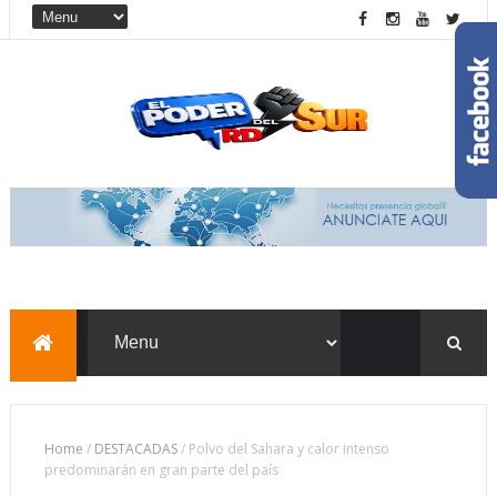
Home
/
DESTACADAS
/
Polvo del Sahara y calor intenso
predominarán en gran parte del país