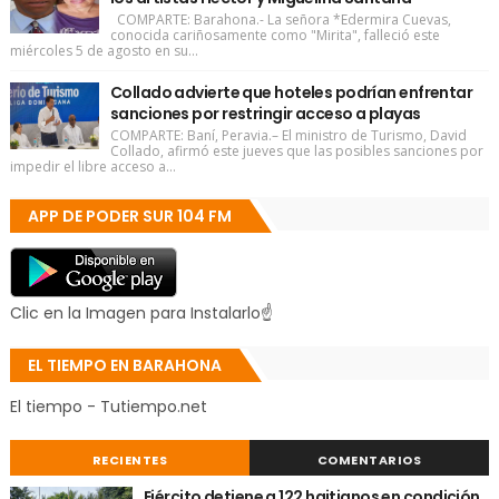
COMPARTE: Barahona.- La señora *Edermira Cuevas,
conocida cariñosamente como "Mirita", falleció este
miércoles 5 de agosto en su...
Collado advierte que hoteles podrían enfrentar
sanciones por restringir acceso a playas
COMPARTE: Baní, Peravia.– El ministro de Turismo, David
Collado, afirmó este jueves que las posibles sanciones por
impedir el libre acceso a...
APP DE PODER SUR 104 FM
Clic en la Imagen para Instalarlo☝
EL TIEMPO EN BARAHONA
El tiempo - Tutiempo.net
RECIENTES
COMENTARIOS
Ejército detiene a 122 haitianos en condición