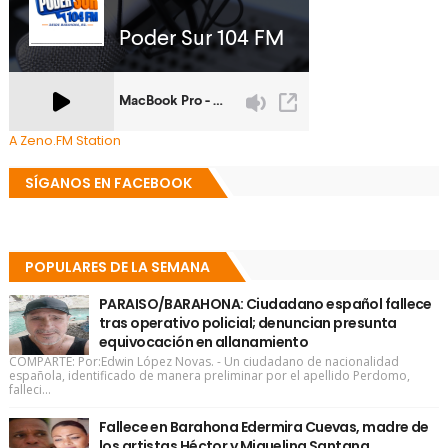
A Zeno.FM Station
SÍGANOS EN FACEBOOK
POPULARES DE LA SEMANA
PARAISO/BARAHONA: Ciudadano español fallece
tras operativo policial; denuncian presunta
equivocación en allanamiento
COMPARTE: Por:Edwin López Novas. - Un ciudadano de nacionalidad
española, identificado de manera preliminar por el apellido Perdomo,
falleci...
Fallece en Barahona Edermira Cuevas, madre de
los artistas Héctor y Miguelina Santana