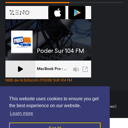
WEB de la Estación PODER SUR 104 FM
This website uses cookies to ensure you get
the best experience on our website.
Copyright © 2025 | EL PODER DEL SUR RD | All Rights Reserved |
Elaborado por
ThemeXpose
Learn more