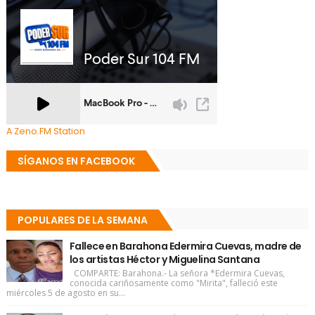
A Zeno.FM Station
SÍGANOS EN FACEBOOK
POPULARES DE LA SEMANA
Fallece en Barahona Edermira Cuevas, madre de
los artistas Héctor y Miguelina Santana
COMPARTE: Barahona.- La señora *Edermira Cuevas,
conocida cariñosamente como "Mirita", falleció este
miércoles 5 de agosto en su...