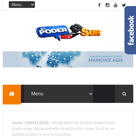
Home
/
DESTACADAS
/
¡PROBLEMAS EN SALINAS BARAHONA:
Joven mujer supuestamente incendia dos casas, local de un
partido político y una motocicleta