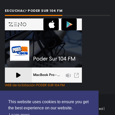
ESCUCHA👉 PODER SUR 104 FM
WEB de la Estación PODER SUR 104 FM
This website uses cookies to ensure you get
the best experience on our website.
Copyright © 2025 | EL PODER DEL SUR RD | All Rights Reserved |
Elaborado por
ThemeXpose
Learn more