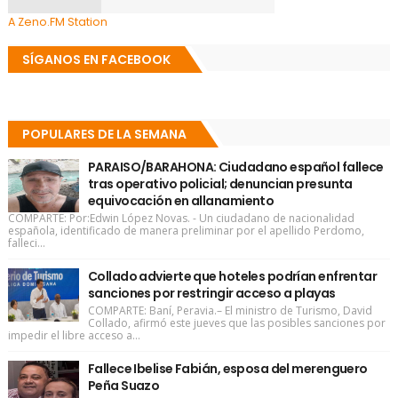
A Zeno.FM Station
SÍGANOS EN FACEBOOK
POPULARES DE LA SEMANA
PARAISO/BARAHONA: Ciudadano español fallece
tras operativo policial; denuncian presunta
equivocación en allanamiento
COMPARTE: Por:Edwin López Novas. - Un ciudadano de nacionalidad
española, identificado de manera preliminar por el apellido Perdomo,
falleci...
Collado advierte que hoteles podrían enfrentar
sanciones por restringir acceso a playas
COMPARTE: Baní, Peravia.– El ministro de Turismo, David
Collado, afirmó este jueves que las posibles sanciones por
impedir el libre acceso a...
Fallece Ibelise Fabián, esposa del merenguero
Peña Suazo