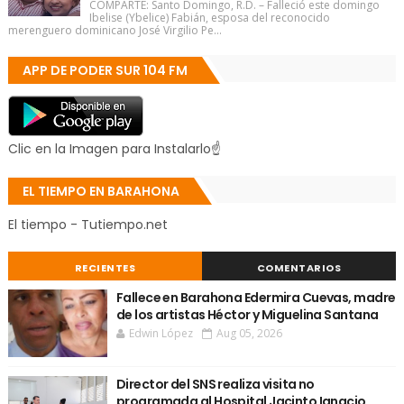
COMPARTE: Santo Domingo, R.D. – Falleció este domingo
Ibelise (Ybelice) Fabián, esposa del reconocido
merenguero dominicano José Virgilio Pe...
APP DE PODER SUR 104 FM
Clic en la Imagen para Instalarlo☝
EL TIEMPO EN BARAHONA
El tiempo - Tutiempo.net
RECIENTES
COMENTARIOS
Fallece en Barahona Edermira Cuevas, madre
de los artistas Héctor y Miguelina Santana
Edwin López
Aug 05, 2026
Director del SNS realiza visita no
programada al Hospital Jacinto Ignacio