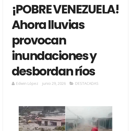
¡POBRE VENEZUELA!
Ahora lluvias
provocan
inundaciones y
desbordan ríos
Edwin López
junio 29, 2026
DESTACADAS