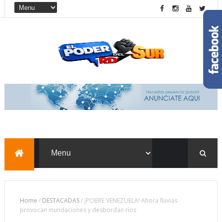
Home
/
DESTACADAS
/
¡POBRE VENEZUELA! Ahora lluvias
provocan inundaciones y desbordan ríos