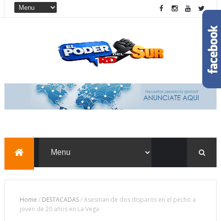
Home
/
DESTACADAS
/
Asesinan de dos disparos en el pecho a
joven de 20 años en La Vega