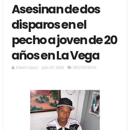
Asesinan de dos
disparos en el
pecho a joven de 20
años en La Vega
Edwin López
julio 07, 2026
DESTACADAS