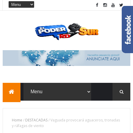
Home
/
DESTACADAS
/
Vaguada provocará aguaceros, tronadas
y ráfagas de viento