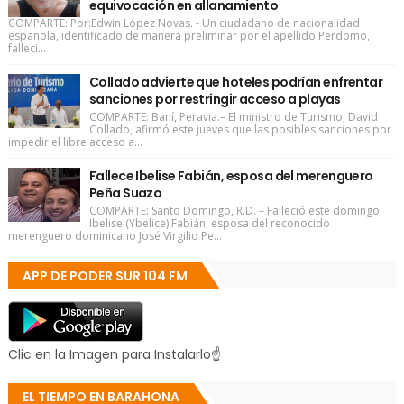
equivocación en allanamiento
COMPARTE: Por:Edwin López Novas. - Un ciudadano de nacionalidad
española, identificado de manera preliminar por el apellido Perdomo,
falleci...
Collado advierte que hoteles podrían enfrentar
sanciones por restringir acceso a playas
COMPARTE: Baní, Peravia.– El ministro de Turismo, David
Collado, afirmó este jueves que las posibles sanciones por
impedir el libre acceso a...
Fallece Ibelise Fabián, esposa del merenguero
Peña Suazo
COMPARTE: Santo Domingo, R.D. – Falleció este domingo
Ibelise (Ybelice) Fabián, esposa del reconocido
merenguero dominicano José Virgilio Pe...
APP DE PODER SUR 104 FM
Clic en la Imagen para Instalarlo☝
EL TIEMPO EN BARAHONA