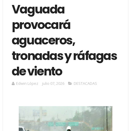
Vaguada
provocará
aguaceros,
tronadas y ráfagas
de viento
Edwin López
julio 07, 2026
DESTACADAS