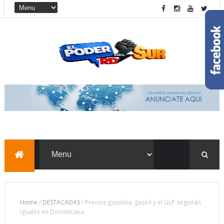
Home
/
DESTACADAS
/
Precios gasolina, gasoil y el GLP seguirán
iguales en Dominicana