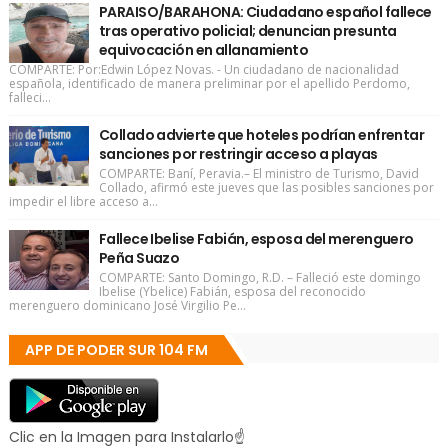
PARAISO/BARAHONA: Ciudadano español fallece
tras operativo policial; denuncian presunta
equivocación en allanamiento
COMPARTE: Por:Edwin López Novas. - Un ciudadano de nacionalidad
española, identificado de manera preliminar por el apellido Perdomo,
falleci...
Collado advierte que hoteles podrían enfrentar
sanciones por restringir acceso a playas
COMPARTE: Baní, Peravia.– El ministro de Turismo, David
Collado, afirmó este jueves que las posibles sanciones por
impedir el libre acceso a...
Fallece Ibelise Fabián, esposa del merenguero
Peña Suazo
COMPARTE: Santo Domingo, R.D. – Falleció este domingo
Ibelise (Ybelice) Fabián, esposa del reconocido
merenguero dominicano José Virgilio Pe...
APP DE PODER SUR 104 FM
Clic en la Imagen para Instalarlo☝