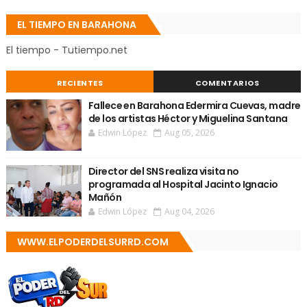
EL TIEMPO EN BARAHONA
El tiempo - Tutiempo.net
RECIENTES
COMENTARIOS
Fallece en Barahona Edermira Cuevas, madre
de los artistas Héctor y Miguelina Santana
Edwin López
Aug 05, 2026
Director del SNS realiza visita no
programada al Hospital Jacinto Ignacio
Mañón
Edwin López
Aug 04, 2026
WWW.ELPODERDELSURRD.COM