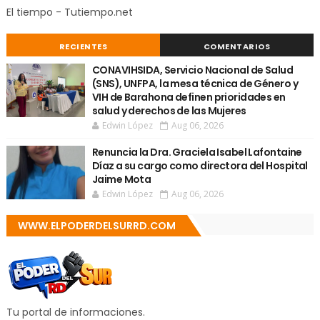
El tiempo - Tutiempo.net
RECIENTES
COMENTARIOS
CONAVIHSIDA, Servicio Nacional de Salud
(SNS), UNFPA, la mesa técnica de Género y
VIH de Barahona definen prioridades en
salud y derechos de las Mujeres
Edwin López
Aug 06, 2026
Renuncia la Dra. Graciela Isabel Lafontaine
Díaz a su cargo como directora del Hospital
Jaime Mota
Edwin López
Aug 06, 2026
WWW.ELPODERDELSURRD.COM
Tu portal de informaciones.