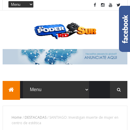
Home
/
DESTACADAS
/
SANTIAGO: Investigan muerte de mujer en
centro de estética