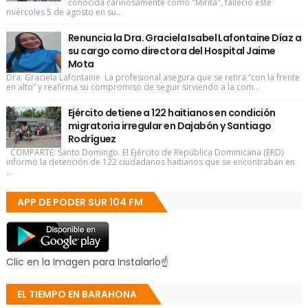
conocida cariñosamente como "Mirita", falleció este
miércoles 5 de agosto en su...
Renuncia la Dra. Graciela Isabel Lafontaine Díaz a
su cargo como directora del Hospital Jaime
Mota
Dra. Graciela Lafontaine La profesional asegura que se retira “con la frente
en alto” y reafirma su compromiso de seguir sirviendo a la com...
Ejército detiene a 122 haitianos en condición
migratoria irregular en Dajabón y Santiago
Rodríguez
COMPARTE: Santo Domingo. El Ejército de República Dominicana (ERD)
informó la detención de 122 ciudadanos haitianos que se encontraban en
...
APP DE PODER SUR 104 FM
Clic en la Imagen para Instalarlo☝
EL TIEMPO EN BARAHONA