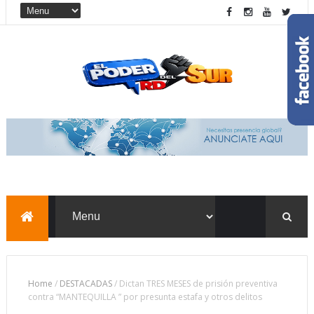
Home
/
DESTACADAS
/
Dictan TRES MESES de prisión preventiva
contra “MANTEQUILLA ” por presunta estafa y otros delitos