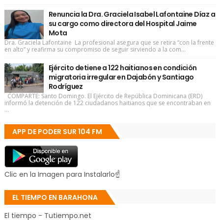
Renuncia la Dra. Graciela Isabel Lafontaine Díaz a
su cargo como directora del Hospital Jaime
Mota
Dra. Graciela Lafontaine La profesional asegura que se retira “con la frente
en alto” y reafirma su compromiso de seguir sirviendo a la com...
Ejército detiene a 122 haitianos en condición
migratoria irregular en Dajabón y Santiago
Rodríguez
COMPARTE: Santo Domingo. El Ejército de República Dominicana (ERD)
informó la detención de 122 ciudadanos haitianos que se encontraban en
...
APP DE PODER SUR 104 FM
Clic en la Imagen para Instalarlo☝
EL TIEMPO EN BARAHONA
El tiempo - Tutiempo.net