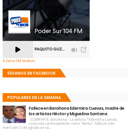
A Zeno.FM Station
SÍGANOS EN FACEBOOK
POPULARES DE LA SEMANA
Fallece en Barahona Edermira Cuevas, madre de
los artistas Héctor y Miguelina Santana
COMPARTE: Barahona.- La señora *Edermira Cuevas,
conocida cariñosamente como "Mirita", falleció este
miércoles 5 de agosto en su...