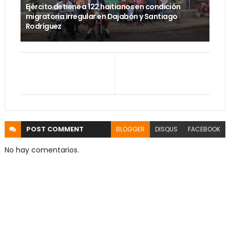
Ejército detiene a 122 haitianos en condición
migratoria irregular en Dajabón y Santiago
Rodríguez
POST
COMMENT
BLOGGER
DISQUS
FACEBOOK
No hay comentarios.